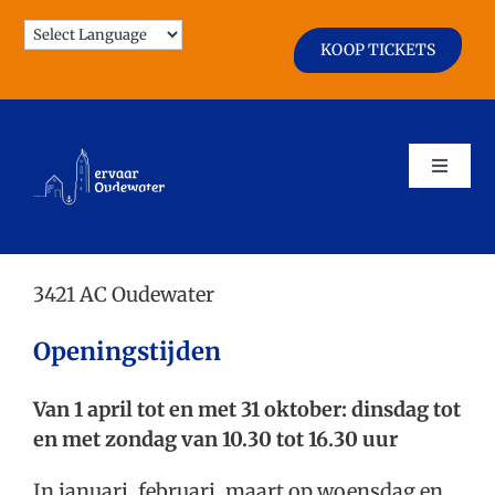
Ga
naar
KOOP TICKETS
inhoud
Toggle
Naviga
Agenda
3421 AC Oudewater
Openingstijden
Zien & Doen
Van 1 april tot en met 31 oktober: dinsdag tot
Horeca & Winkels
en met zondag van 10.30 tot 16.30 uur
In januari, februari, maart op woensdag en