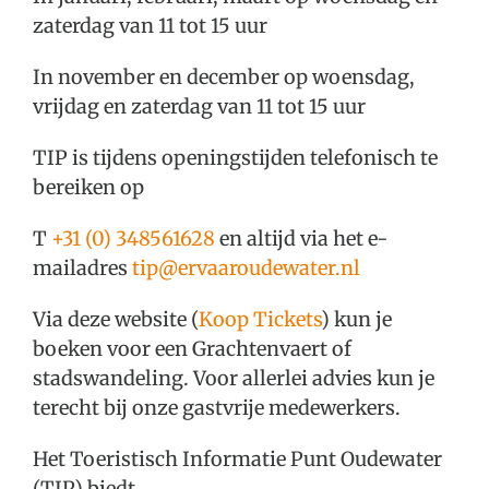
Over Oudewater
zaterdag van 11 tot 15 uur
Plan je bezoek
In november en december op woensdag,
vrijdag en zaterdag van 11 tot 15 uur
TIP is tijdens openingstijden telefonisch te
bereiken op
T
+31 (0) 348561628
en altijd via het e-
mailadres
tip@ervaaroudewater.nl
Via deze website (
Koop Tickets
) kun je
boeken voor een Grachtenvaert of
stadswandeling. Voor allerlei advies kun je
terecht bij onze gastvrije medewerkers.
Het Toeristisch Informatie Punt Oudewater
(TIP) biedt