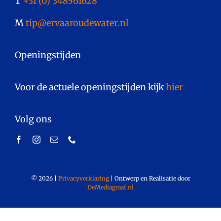
T
+31 (0) 348561628
M
tip@ervaaroudewater.nl
Openingstijden
Voor de actuele openingstijden kijk
hier
.
Volg ons
©
2026
|
Privacyverklaring
|
Ontwerp en Realisatie door
DeMediagraaf.nl