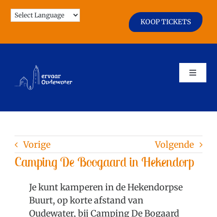
Ga
naar
KOOP TICKETS
inhoud
Toggle
Naviga
Agenda
Vorige
Volgende
Zien & Doen
Camping De Boogaard in Hekendorp
Horeca & Winkels
Je kunt kamperen in de Hekendorpse
Buurt, op korte afstand van
Oudewater, bij Camping De Bogaard