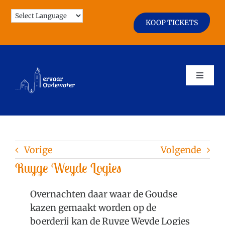
Ga
naar
KOOP TICKETS
inhoud
Toggle
Naviga
Agenda
Vorige
Volgende
Zien & Doen
Ruyge Weyde Logies
Horeca & Winkels
Overnachten daar waar de Goudse
kazen gemaakt worden op de
boerderij kan de Ruyge Weyde Logies