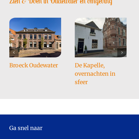
Zien & Doen in Oudewater en omgeving
Broeck Oudewater
De Kapelle,
overnachten in
sfeer
Ga snel naar