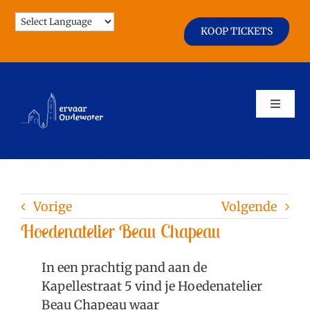
Ga
naar
KOOP TICKETS
inhoud
Toggle
Naviga
Agenda
Vorige
Volgende
Zien & Doen
Hoedenatelier Beau Chapeau
Horeca & Winkels
In een prachtig pand aan de
Kapellestraat 5 vind je Hoedenatelier
Beau Chapeau waar