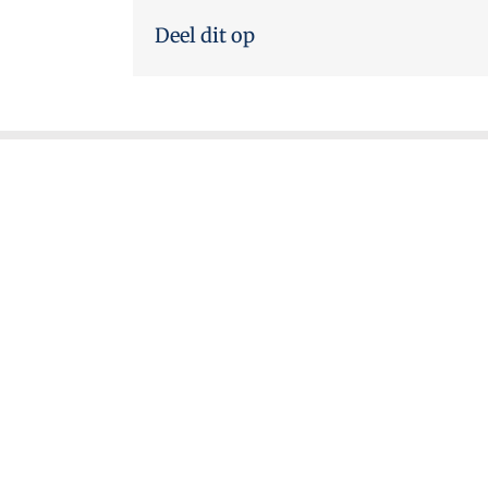
Deel dit op
Zien & Doen in Oudewater en omge