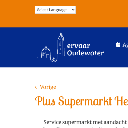
Ga
naar
inhoud
A
Vorige
Plus Supermarkt He
Service supermarkt met aandacht v